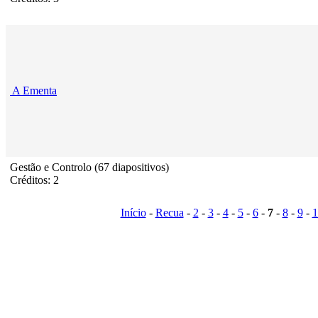
A Ementa
Gestão e Controlo (67 diapositivos)
Créditos: 2
Início
-
Recua
-
2
-
3
-
4
-
5
-
6
-
7
-
8
-
9
-
1