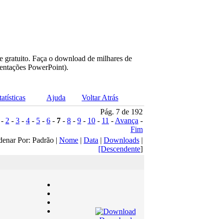
e gratuito. Faça o download de milhares de
sentações PowerPoint).
tatísticas
Ajuda
Voltar Atrás
Pág. 7 de 192
-
2
-
3
-
4
-
5
-
6
-
7
-
8
-
9
-
10
-
11
-
Avança
-
Fim
denar Por: Padrão |
Nome
|
Data
|
Downloads
|
[Descendente
]