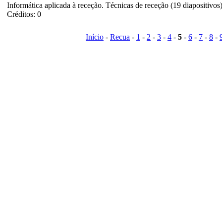
Informática aplicada à receção. Técnicas de receção (19 diapositivos
Créditos: 0
Início
-
Recua
-
1
-
2
-
3
-
4
-
5
-
6
-
7
-
8
-