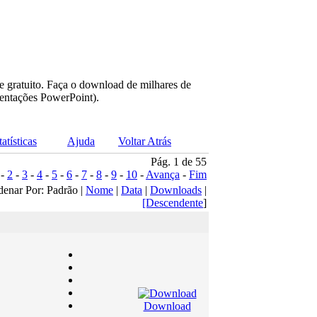
e gratuito. Faça o download de milhares de
sentações PowerPoint).
tatísticas
Ajuda
Voltar Atrás
Pág. 1 de 55
-
2
-
3
-
4
-
5
-
6
-
7
-
8
-
9
-
10
-
Avança
-
Fim
denar Por: Padrão |
Nome
|
Data
|
Downloads
|
[Descendente
]
Download