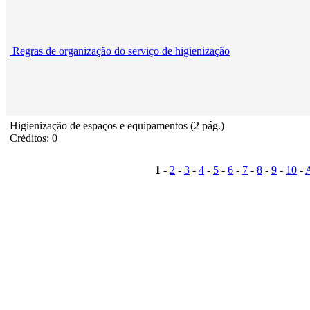
Regras de organização do serviço de higienização
Higienização de espaços e equipamentos (2 pág.)
Créditos: 0
1
-
2
-
3
-
4
-
5
-
6
-
7
-
8
-
9
-
10
-