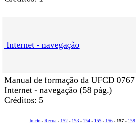
Internet - navegação
Manual de formação da UFCD 0767
Internet - navegação (58 pág.)
Créditos: 5
Início
-
Recua
-
152
-
153
-
154
-
155
-
156
-
157
-
158