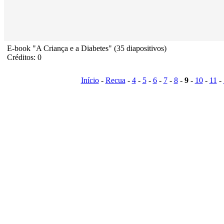
E-book "A Criança e a Diabetes" (35 diapositivos)
Créditos: 0
Início
-
Recua
-
4
-
5
-
6
-
7
-
8
-
9
-
10
-
11
-