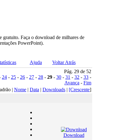
e gratuito. Faça o download de milhares de
sentações PowerPoint).
tatísticas
Ajuda
Voltar Atrás
Pág. 29 de 52
-
24
-
25
-
26
-
27
-
28
-
29
-
30
-
31
-
32
-
33
-
Avança
-
Fim
adrão |
Nome
|
Data
|
Downloads
|
[Crescente
]
Download