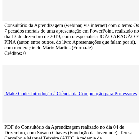
Consultório da Aprendizagem (webinar, via internet) com o tema: Os
7 pecados mortais de uma apresentação em PowerPoint, realizado no
dia 13 de dezembro de 2019, com o especialista JOÃO ARAGÃO 
PINA (autor, entre outros, do livro Apresentações que falam por si),
com moderação de Mário Martins (Forma-te).
Créditos: 0
Make Code: Introdução à Ciência da Computação para Professores
PDF do Consultório da Aprendizagem realizado no dia 04 de
Dezembro, com Susana Chaves (Fundação da Juventude), Teresa
Carvalho e Manuel Teixeira (ATEC-Academia de