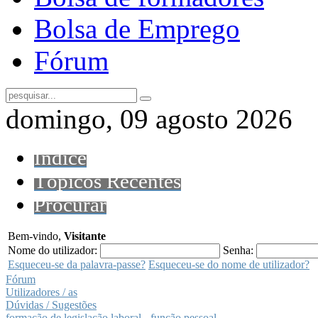
Bolsa de Emprego
Fórum
domingo, 09 agosto 2026
Índice
Tópicos Recentes
Procurar
Bem-vindo,
Visitante
Nome do utilizador:
Senha:
Esqueceu-se da palavra-passe?
Esqueceu-se do nome de utilizador?
Fórum
Utilizadores / as
Dúvidas / Sugestões
formação de legislação laboral - função pessoal