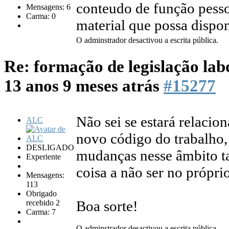
conteudo de função pess
Mensagens: 6
Carma: 0
material que possa dispon
O adminstrador desactivou a escrita pública.
Re: formação de legislação lab
13 anos 9 meses atrás
#15277
Não sei se estará relaci
ALC
novo código do trabalho, 
DESLIGADO
mudanças nesse âmbito t
Experiente
coisa a não ser no própri
Mensagens:
113
Obrigado
Boa sorte!
recebido 2
Carma: 7
O adminstrador desactivou a escrita pública.