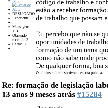
código de trabalho e con
ALC
estão a receber formação
DESLIGADO
de trabalho que possam es
Experiente
Mensagens:
113
Eu percebo que não se q
Obrigado
recebido 2
oportunidades de trabalh
Carma: 7
formação de um tema qu
como não sabe onde procu
De qualquer forma, boa s
O adminstrador desactivou a escrita pública.
Re: formação de legislação lab
13 anos 9 meses atrás
#15284