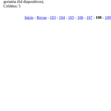
geriatria (64 diapositivos).
Créditos: 5
Início
-
Recua
-
103
-
104
-
105
-
106
-
107
-
108
-
109