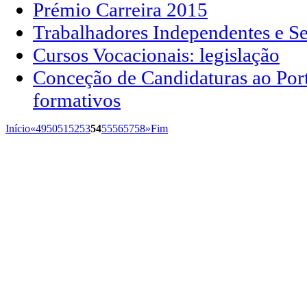
Prémio Carreira 2015
Trabalhadores Independentes e S
Cursos Vocacionais: legislação
Conceção de Candidaturas ao Port
formativos
Início
«
49
50
51
52
53
54
55
56
57
58
»
Fim