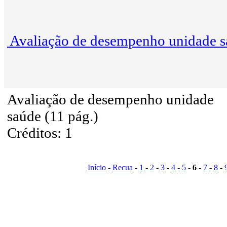
Avaliação de desempenho unidade 
Avaliação de desempenho unidade
saúde (11 pág.)
Créditos: 1
Início
-
Recua
-
1
-
2
-
3
-
4
-
5
-
6
-
7
-
8
-