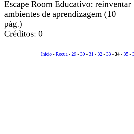
Escape Room Educativo: reinventar
ambientes de aprendizagem (10
pág.)
Créditos: 0
Início
-
Recua
-
29
-
30
-
31
-
32
-
33
-
34
-
35
-