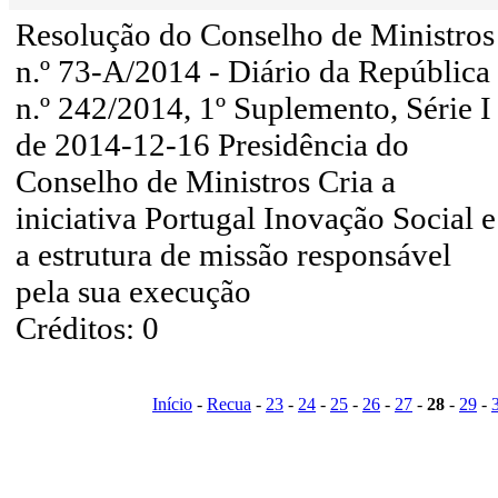
Resolução do Conselho de Ministros
n.º 73-A/2014 - Diário da República
n.º 242/2014, 1º Suplemento, Série I
de 2014-12-16 Presidência do
Conselho de Ministros Cria a
iniciativa Portugal Inovação Social e
a estrutura de missão responsável
pela sua execução
Créditos: 0
Início
-
Recua
-
23
-
24
-
25
-
26
-
27
-
28
-
29
-