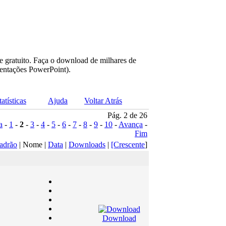
e gratuito. Faça o download de milhares de
sentações PowerPoint).
tatísticas
Ajuda
Voltar Atrás
Pág. 2 de 26
a
-
1
-
2
-
3
-
4
-
5
-
6
-
7
-
8
-
9
-
10
-
Avança
-
Fim
adrão
| Nome |
Data
|
Downloads
|
[Crescente
]
Download