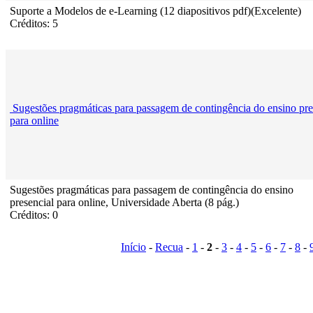
Suporte a Modelos de e-Learning (12 diapositivos pdf)(Excelente)
Créditos: 5
Sugestões pragmáticas para passagem de contingência do ensino pre
para online
Sugestões pragmáticas para passagem de contingência do ensino
presencial para online, Universidade Aberta (8 pág.)
Créditos: 0
Início
-
Recua
-
1
-
2
-
3
-
4
-
5
-
6
-
7
-
8
-