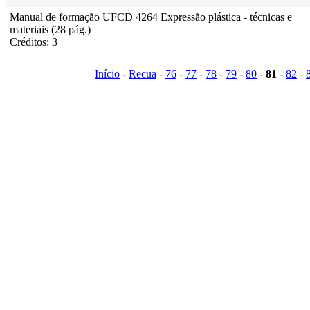
Manual de formação UFCD 4264 Expressão plástica - técnicas e
materiais (28 pág.)
Créditos: 3
Início
-
Recua
-
76
-
77
-
78
-
79
-
80
-
81
-
82
-