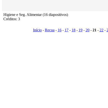
Higiene e Seg. Alimentar (16 diapositivos)
Créditos: 3
Início
-
Recua
-
16
-
17
-
18
-
19
-
20
-
21
-
22
-