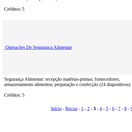
Créditos: 5
Operações De Segurança Alimentar
Segurança Alimentar: recepção matérias-primas; fornecedores;
armazenamento alimentos; preparação e confecção (24 diapositivos)
Créditos: 5
Início
-
Recua
-
1
-
2
-
3
-
4
-
5
-
6
-
7
-
8
-