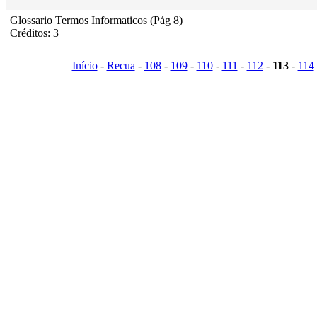
Glossario Termos Informaticos (Pág 8)
Créditos: 3
Início
-
Recua
-
108
-
109
-
110
-
111
-
112
-
113
-
114