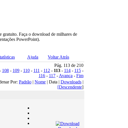
e gratuito. Faça o download de milhares de
sentações PowerPoint).
tatísticas
Ajuda
Voltar Atrás
Pág. 113 de 210
-
108
-
109
-
110
-
111
-
112
-
113
-
114
-
115
-
116
-
117
-
Avança
-
Fim
denar Por:
Padrão
|
Nome
| Data |
Downloads
|
[Descendente
]