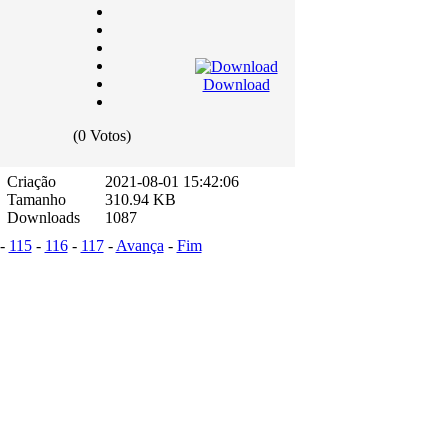
Download
(0 Votos)
Criação
2021-08-01 15:42:06
Tamanho
310.94 KB
Downloads
1087
-
115
-
116
-
117
-
Avança
-
Fim