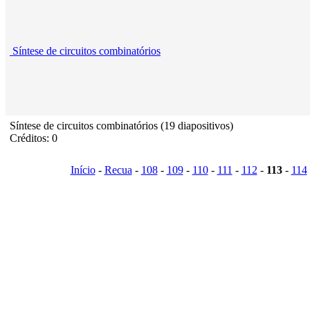
Síntese de circuitos combinatórios
Síntese de circuitos combinatórios (19 diapositivos)
Créditos: 0
Início
-
Recua
-
108
-
109
-
110
-
111
-
112
-
113
-
114