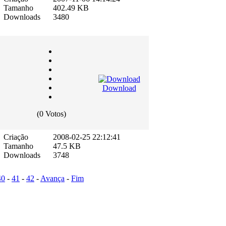
Tamanho
402.49 KB
Downloads
3480
Download
(0 Votos)
Criação
2008-02-25 22:12:41
Tamanho
47.5 KB
Downloads
3748
40
-
41
-
42
-
Avança
-
Fim