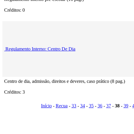
Créditos: 0
Regulamento Interno: Centro De Dia
Centro de dia, admissão, direitos e deveres, caso prático (8 pag.)
Créditos: 3
Início
-
Recua
-
33
-
34
-
35
-
36
-
37
-
38
-
39
-