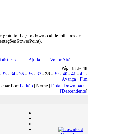
e gratuito. Faça o download de milhares de
sentações PowerPoint).
tatísticas
Ajuda
Voltar Atrás
Pág. 38 de 48
-
33
-
34
-
35
-
36
-
37
-
38
-
39
-
40
-
41
-
42
-
Avança
-
Fim
denar Por:
Padrão
| Nome |
Data
|
Downloads
|
[Descendente
]