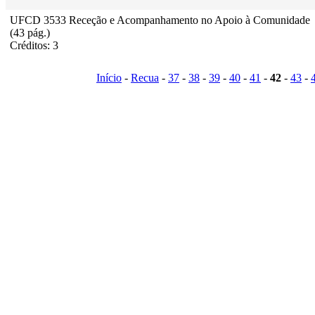
UFCD 3533 Receção e Acompanhamento no Apoio à Comunidade
(43 pág.)
Créditos: 3
Início
-
Recua
-
37
-
38
-
39
-
40
-
41
-
42
-
43
-