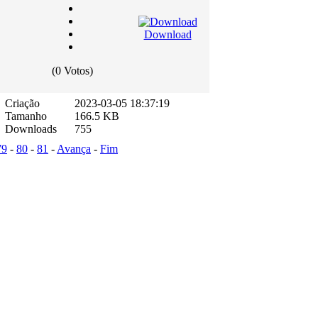
Download
(0 Votos)
Criação
2023-03-05 18:37:19
Tamanho
166.5 KB
Downloads
755
79
-
80
-
81
-
Avança
-
Fim