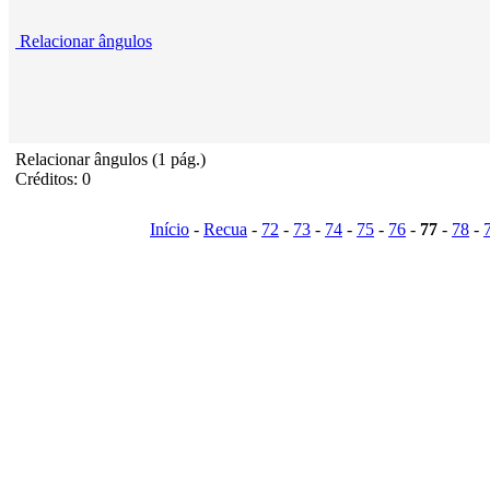
Relacionar ângulos
Relacionar ângulos (1 pág.)
Créditos: 0
Início
-
Recua
-
72
-
73
-
74
-
75
-
76
-
77
-
78
-