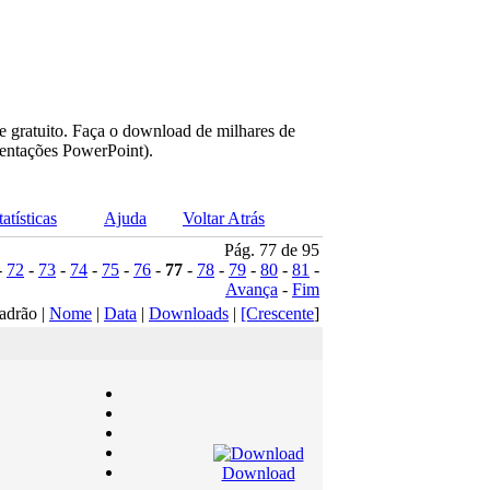
e gratuito. Faça o download de milhares de
sentações PowerPoint).
tatísticas
Ajuda
Voltar Atrás
Pág. 77 de 95
-
72
-
73
-
74
-
75
-
76
-
77
-
78
-
79
-
80
-
81
-
Avança
-
Fim
adrão |
Nome
|
Data
|
Downloads
|
[Crescente
]
Download