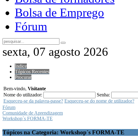
Bolsa de Emprego
Fórum
sexta, 07 agosto 2026
Índice
Tópicos Recentes
Procurar
Bem-vindo,
Visitante
Nome do utilizador:
Senha:
Esqueceu-se da palavra-passe?
Esqueceu-se do nome de utilizador?
Fórum
Comunidade de Aprendizagem
Workshop´s FORMA-TE
Tópicos na Categoria: Workshop´s FORMA-TE