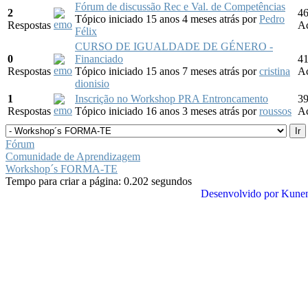
Fórum de discussão Rec e Val. de Competências
2
4
Tópico iniciado 15 anos 4 meses atrás
por
Pedro
Respostas
Ac
Félix
CURSO DE IGUALDADE DE GÉNERO -
0
Financiado
4
Respostas
Tópico iniciado 15 anos 7 meses atrás
por
cristina
Ac
dionisio
1
Inscrição no Workshop PRA Entroncamento
3
Respostas
Tópico iniciado 16 anos 3 meses atrás
por
roussos
Ac
Fórum
Comunidade de Aprendizagem
Workshop´s FORMA-TE
Tempo para criar a página: 0.202 segundos
Desenvolvido por
Kune