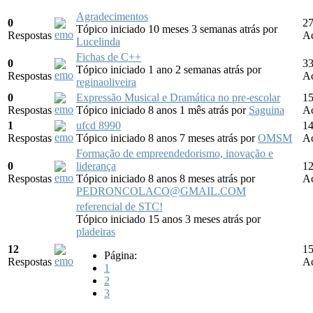
Agradecimentos
0
2
Tópico iniciado 10 meses 3 semanas atrás
por
Respostas
Ac
Lucelinda
Fichas de C++
0
3
Tópico iniciado 1 ano 2 semanas atrás
por
Respostas
Ac
reginaoliveira
0
Expressão Musical e Dramática no pre-escolar
1
Respostas
Tópico iniciado 8 anos 1 mês atrás
por
Saguina
Ac
1
ufcd 8990
1
Respostas
Tópico iniciado 8 anos 7 meses atrás
por
OMSM
Ac
Formação de empreendedorismo, inovação e
0
liderança
1
Respostas
Tópico iniciado 8 anos 8 meses atrás
por
Ac
PEDRONCOLACO@GMAIL.COM
referencial de STC!
Tópico iniciado 15 anos 3 meses atrás
por
pladeiras
12
1
Página:
Respostas
Ac
1
2
3