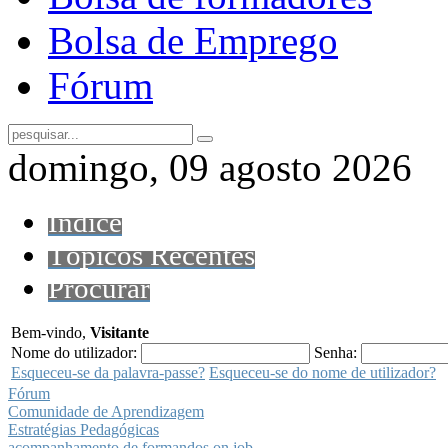
Bolsa de Emprego
Fórum
domingo, 09 agosto 2026
Índice
Tópicos Recentes
Procurar
Bem-vindo,
Visitante
Nome do utilizador:
Senha:
Esqueceu-se da palavra-passe?
Esqueceu-se do nome de utilizador?
Fórum
Comunidade de Aprendizagem
Estratégias Pedagógicas
acompanhamento de formandos on job