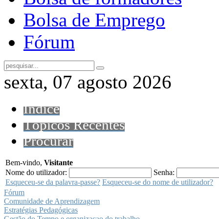
Bolsa de Emprego
Fórum
sexta, 07 agosto 2026
Índice
Tópicos Recentes
Procurar
Bem-vindo,
Visitante
Nome do utilizador:
Senha:
Esqueceu-se da palavra-passe?
Esqueceu-se do nome de utilizador?
Fórum
Comunidade de Aprendizagem
Estratégias Pedagógicas
Gestão do Tempo e organizaçao do trabalho