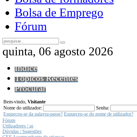
Bolsa de Emprego
Fórum
quinta, 06 agosto 2026
Índice
Tópicos Recentes
Procurar
Bem-vindo,
Visitante
Nome do utilizador:
Senha:
Esqueceu-se da palavra-passe?
Esqueceu-se do nome de utilizador?
Fórum
Utilizadores / as
Dúvidas / Sugestões
CEF Acompanhante de crianças