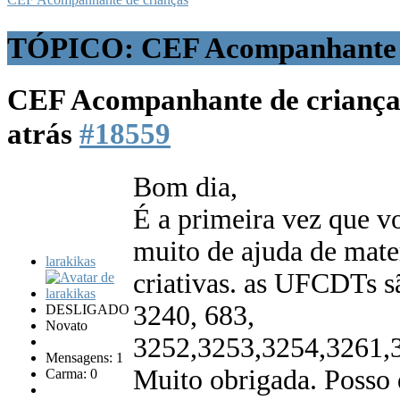
TÓPICO: CEF Acompanhante d
CEF Acompanhante de crianç
atrás
#18559
Bom dia,
É a primeira vez que v
muito de ajuda de mater
larakikas
criativas. as UFCDTs s
3240, 683,
DESLIGADO
Novato
3252,3253,3254,3261,
Mensagens: 1
Muito obrigada. Posso d
Carma: 0