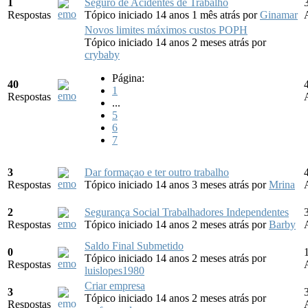
1
Seguro de Acidentes de Trabalho
Respostas
Tópico iniciado 14 anos 1 mês atrás
por
Ginamar
Novos limites máximos custos POPH
Tópico iniciado 14 anos 2 meses atrás
por
crybaby
Página:
40
1
Respostas
...
5
6
7
3
Dar formaçao e ter outro trabalho
Respostas
Tópico iniciado 14 anos 3 meses atrás
por
Mrina
2
Segurança Social Trabalhadores Independentes
Respostas
Tópico iniciado 14 anos 2 meses atrás
por
Barby
Saldo Final Submetido
0
Tópico iniciado 14 anos 2 meses atrás
por
Respostas
luislopes1980
Criar empresa
3
Tópico iniciado 14 anos 2 meses atrás
por
Respostas