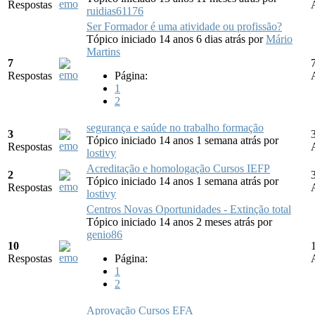
Respostas
ruidias61176
Ser Formador é uma atividade ou profissão?
Tópico iniciado 14 anos 6 dias atrás
por
Mário
Martins
7
Respostas
Página:
1
2
segurança e saúde no trabalho formação
3
Tópico iniciado 14 anos 1 semana atrás
por
Respostas
lostivy
Acreditação e homologação Cursos IEFP
2
Tópico iniciado 14 anos 1 semana atrás
por
Respostas
lostivy
Centros Novas Oportunidades - Extinção total
Tópico iniciado 14 anos 2 meses atrás
por
genio86
10
Respostas
Página:
1
2
Aprovação Cursos EFA