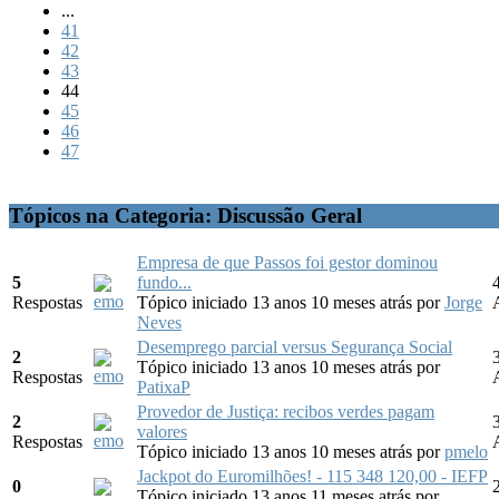
...
41
42
43
44
45
46
47
Tópicos na Categoria: Discussão Geral
Empresa de que Passos foi gestor dominou
5
fundo...
Respostas
Tópico iniciado 13 anos 10 meses atrás
por
Jorge
Neves
Desemprego parcial versus Segurança Social
2
Tópico iniciado 13 anos 10 meses atrás
por
Respostas
PatixaP
Provedor de Justiça: recibos verdes pagam
2
valores
Respostas
Tópico iniciado 13 anos 10 meses atrás
por
pmelo
Jackpot do Euromilhões! - 115 348 120,00 - IEFP
0
Tópico iniciado 13 anos 11 meses atrás
por