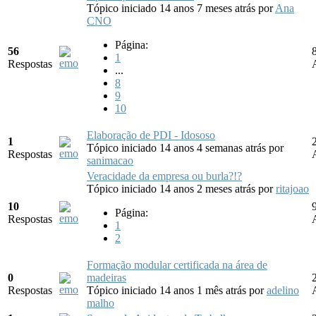
Tópico iniciado 14 anos 7 meses atrás
por
Ana
CNO
Página:
56
1
Respostas
...
8
9
10
Elaboração de PDI - Idososo
1
Tópico iniciado 14 anos 4 semanas atrás
por
Respostas
sanimacao
Veracidade da empresa ou burla?!?
Tópico iniciado 14 anos 2 meses atrás
por
ritajoao
10
Página:
Respostas
1
2
Formação modular certificada na área de
0
madeiras
Respostas
Tópico iniciado 14 anos 1 mês atrás
por
adelino
malho