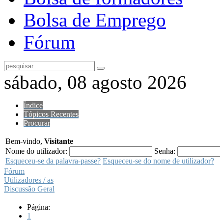
Bolsa de Emprego
Fórum
sábado, 08 agosto 2026
Índice
Tópicos Recentes
Procurar
Bem-vindo,
Visitante
Nome do utilizador:
Senha:
Esqueceu-se da palavra-passe?
Esqueceu-se do nome de utilizador?
Fórum
Utilizadores / as
Discussão Geral
Página:
1