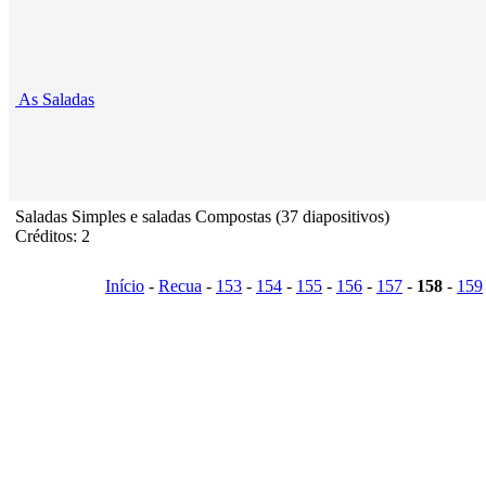
As Saladas
Saladas Simples e saladas Compostas (37 diapositivos)
Créditos: 2
Início
-
Recua
-
153
-
154
-
155
-
156
-
157
-
158
-
159