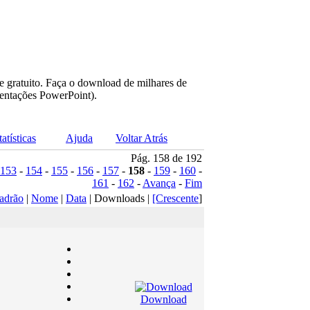
e gratuito. Faça o download de milhares de
sentações PowerPoint).
tatísticas
Ajuda
Voltar Atrás
Pág. 158 de 192
153
-
154
-
155
-
156
-
157
-
158
-
159
-
160
-
161
-
162
-
Avança
-
Fim
adrão
|
Nome
|
Data
| Downloads |
[Crescente
]
Download