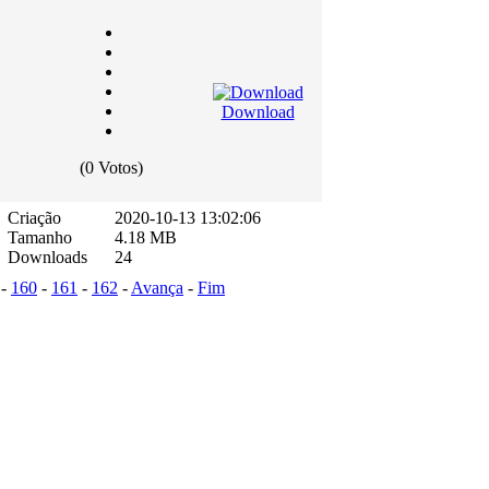
Download
(0 Votos)
Criação
2020-10-13 13:02:06
Tamanho
4.18 MB
Downloads
24
-
160
-
161
-
162
-
Avança
-
Fim