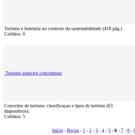
Turismo e hotelaria no contexto da sustentabilidade (418 pág.)
Créditos: 0
Turismo aspectos conceptuais
Conceitos de turismo, classificaçao e tipos de turismo (63
diapositivos).
Créditos: 5
Início
-
Recua
-
1
-
2
-
3
-
4
-
5
-
6
-
7
-
8
-