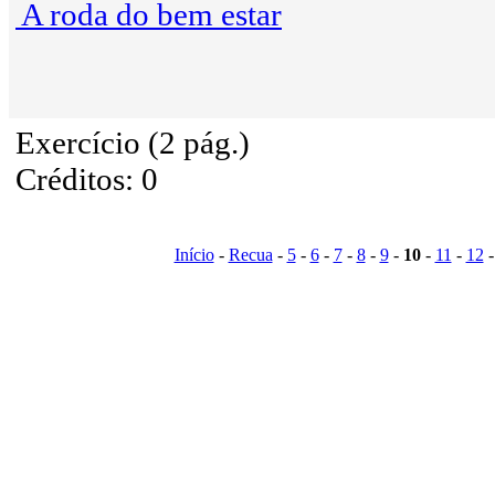
A roda do bem estar
Exercício (2 pág.)
Créditos: 0
Início
-
Recua
-
5
-
6
-
7
-
8
-
9
-
10
-
11
-
12