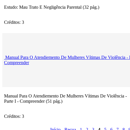
Estudo: Mau Trato E Negligência Parental (32 pág.)
Créditos: 3
Manual Para O Atendiemento De Mulheres Vítimas De Violência - Pa
Compreender
Manual Para O Atendiemento De Mulheres Vítimas De Violência -
Parte I - Compreender (51 pág.)
Créditos: 3
Início
-
Recua
-
1
-
2
-
3
-
4
-
5
-
6
-
7
-
8
-