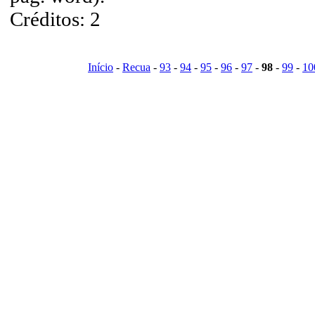
Créditos: 2
Início
-
Recua
-
93
-
94
-
95
-
96
-
97
-
98
-
99
-
10