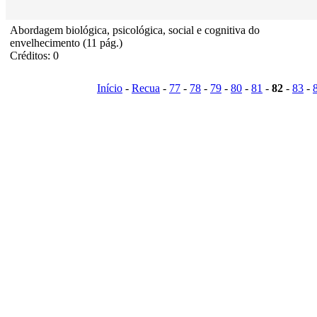
Abordagem biológica, psicológica, social e cognitiva do
envelhecimento (11 pág.)
Créditos: 0
Início
-
Recua
-
77
-
78
-
79
-
80
-
81
-
82
-
83
-