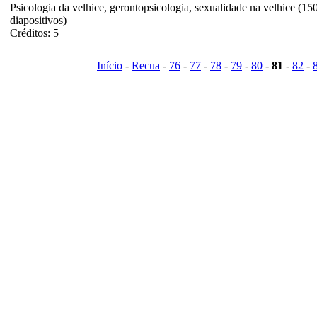
Psicologia da velhice, gerontopsicologia, sexualidade na velhice (15
diapositivos)
Créditos: 5
Início
-
Recua
-
76
-
77
-
78
-
79
-
80
-
81
-
82
-