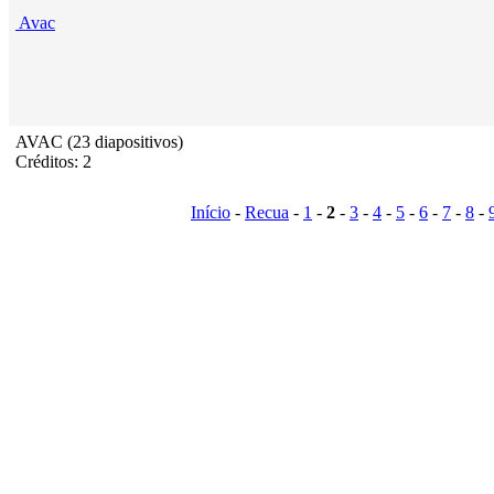
Avac
AVAC (23 diapositivos)
Créditos: 2
Início
-
Recua
-
1
-
2
-
3
-
4
-
5
-
6
-
7
-
8
-