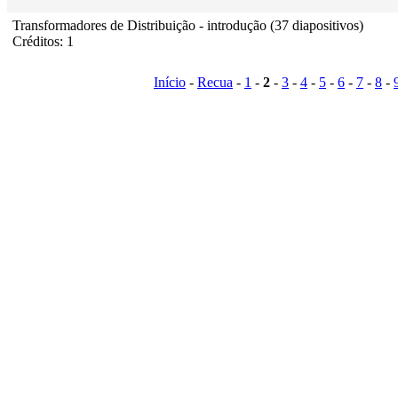
Transformadores de Distribuição - introdução (37 diapositivos)
Créditos: 1
Início
-
Recua
-
1
-
2
-
3
-
4
-
5
-
6
-
7
-
8
-