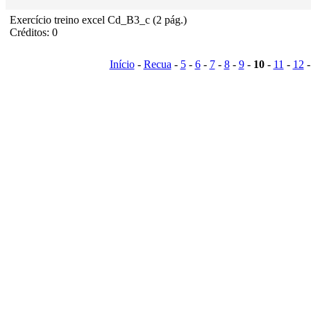
Exercício treino excel Cd_B3_c (2 pág.)
Créditos: 0
Início
-
Recua
-
5
-
6
-
7
-
8
-
9
-
10
-
11
-
12