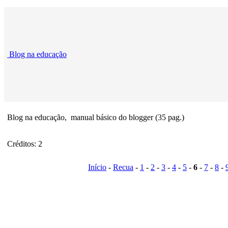
Blog na educação
Blog na educação, manual básico do blogger (35 pag.)
Créditos: 2
Início
-
Recua
-
1
-
2
-
3
-
4
-
5
-
6
-
7
-
8
-