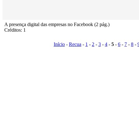
A presença digital das empresas no Facebook (2 pág.)
Créditos: 1
Início
-
Recua
-
1
-
2
-
3
-
4
-
5
-
6
-
7
-
8
-