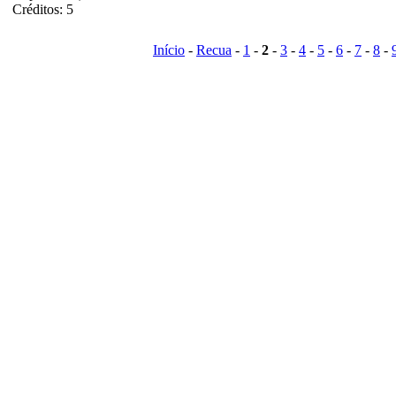
Créditos: 5
Início
-
Recua
-
1
-
2
-
3
-
4
-
5
-
6
-
7
-
8
-