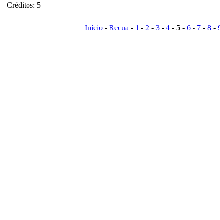
Créditos: 5
Início
-
Recua
-
1
-
2
-
3
-
4
-
5
-
6
-
7
-
8
-