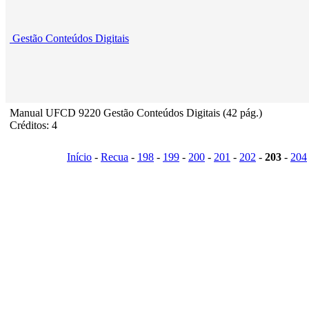
Gestão Conteúdos Digitais
Manual UFCD 9220 Gestão Conteúdos Digitais (42 pág.)
Créditos: 4
Início
-
Recua
-
198
-
199
-
200
-
201
-
202
-
203
-
204