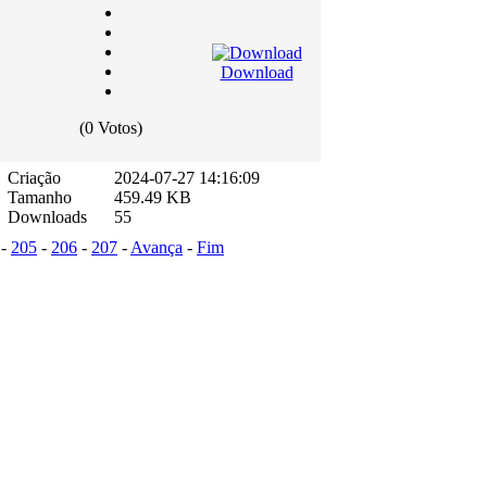
Download
(0 Votos)
Criação
2024-07-27 14:16:09
Tamanho
459.49 KB
Downloads
55
-
205
-
206
-
207
-
Avança
-
Fim