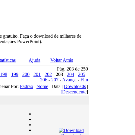
e gratuito. Faça o download de milhares de
sentações PowerPoint).
tatísticas
Ajuda
Voltar Atrás
Pág. 203 de 250
198
-
199
-
200
-
201
-
202
-
203
-
204
-
205
-
206
-
207
-
Avança
-
Fim
denar Por:
Padrão
|
Nome
| Data |
Downloads
|
[Descendente
]