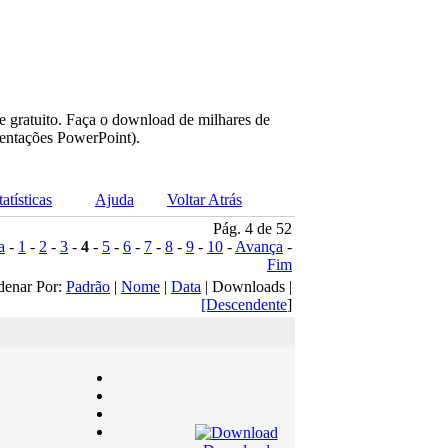
e gratuito. Faça o download de milhares de
sentações PowerPoint).
tatísticas
Ajuda
Voltar Atrás
Pág. 4 de 52
a
-
1
-
2
-
3
-
4
-
5
-
6
-
7
-
8
-
9
-
10
-
Avança
-
Fim
denar Por:
Padrão
|
Nome
|
Data
| Downloads |
[Descendente
]