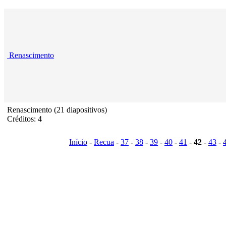
Renascimento
Renascimento (21 diapositivos)
Créditos: 4
Início
-
Recua
-
37
-
38
-
39
-
40
-
41
-
42
-
43
-