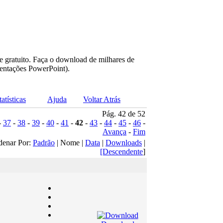
e gratuito. Faça o download de milhares de
sentações PowerPoint).
tatísticas
Ajuda
Voltar Atrás
Pág. 42 de 52
-
37
-
38
-
39
-
40
-
41
-
42
-
43
-
44
-
45
-
46
-
Avança
-
Fim
denar Por:
Padrão
| Nome |
Data
|
Downloads
|
[Descendente
]