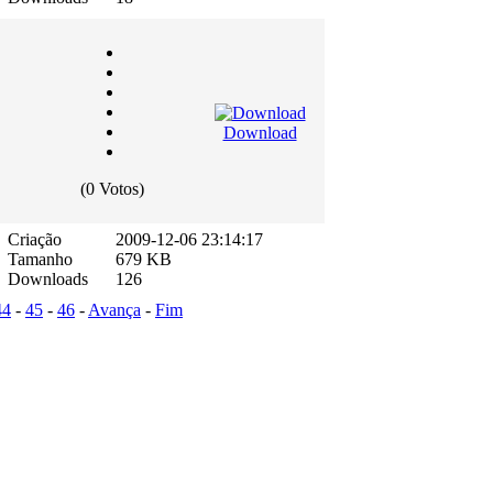
Download
(0 Votos)
Criação
2009-12-06 23:14:17
Tamanho
679 KB
Downloads
126
44
-
45
-
46
-
Avança
-
Fim