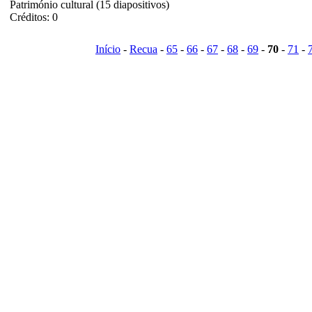
Património cultural (15 diapositivos)
Créditos: 0
Início
-
Recua
-
65
-
66
-
67
-
68
-
69
-
70
-
71
-