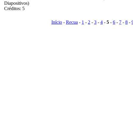
Diapositivos)
Créditos: 5
Início
-
Recua
-
1
-
2
-
3
-
4
-
5
-
6
-
7
-
8
-