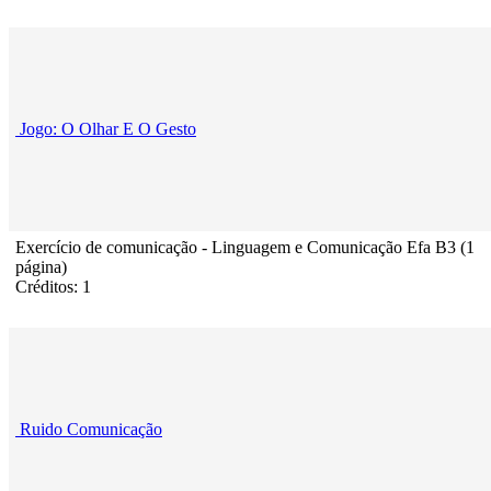
Jogo: O Olhar E O Gesto
Exercício de comunicação - Linguagem e Comunicação Efa B3 (1
página)
Créditos: 1
Ruido Comunicação