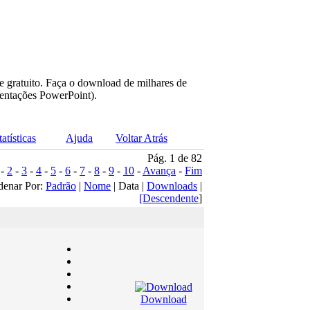
e gratuito. Faça o download de milhares de
sentações PowerPoint).
tatísticas
Ajuda
Voltar Atrás
Pág. 1 de 82
-
2
-
3
-
4
-
5
-
6
-
7
-
8
-
9
-
10
-
Avança
-
Fim
denar Por:
Padrão
|
Nome
| Data |
Downloads
|
[Descendente
]
Download