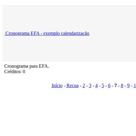
Cronograma EFA - exemplo calendarização
Cronograma para EFA.
Créditos: 0
Início
-
Recua
-
2
-
3
-
4
-
5
-
6
-
7
-
8
-
9
-
1