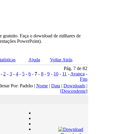
e gratuito. Faça o download de milhares de
sentações PowerPoint).
tatísticas
Ajuda
Voltar Atrás
Pág. 7 de 82
-
2
-
3
-
4
-
5
-
6
-
7
-
8
-
9
-
10
-
11
-
Avança
-
Fim
denar Por: Padrão |
Nome
|
Data
|
Downloads
|
[Descendente
]