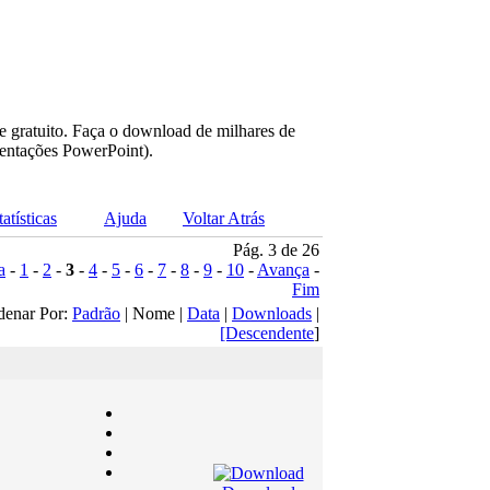
e gratuito. Faça o download de milhares de
sentações PowerPoint).
tatísticas
Ajuda
Voltar Atrás
Pág. 3 de 26
a
-
1
-
2
-
3
-
4
-
5
-
6
-
7
-
8
-
9
-
10
-
Avança
-
Fim
denar Por:
Padrão
| Nome |
Data
|
Downloads
|
[Descendente
]