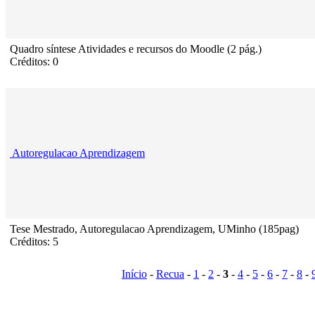
Quadro síntese Atividades e recursos do Moodle (2 pág.)
Créditos: 0
Autoregulacao Aprendizagem
Tese Mestrado, Autoregulacao Aprendizagem, UMinho (185pag)
Créditos: 5
Início
-
Recua
-
1
-
2
-
3
-
4
-
5
-
6
-
7
-
8
-