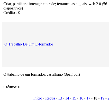
Criar, partilhar e interagir em rede; ferramentas digitais, web 2.0 (56
diapositivos)
Créditos: 0
O Trabalho De Um E-formador
O ttabalho de um formador, castelhano (3pag.pdf)
Créditos: 0
Início
-
Recua
-
13
-
14
-
15
-
16
-
17
-
18
-
19
-