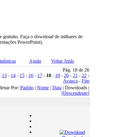
e gratuito. Faça o download de milhares de
sentações PowerPoint).
tatísticas
Ajuda
Voltar Atrás
Pág. 18 de 26
-
13
-
14
-
15
-
16
-
17
-
18
-
19
-
20
-
21
-
22
-
Avança
-
Fim
denar Por:
Padrão
|
Nome
|
Data
| Downloads |
[Descendente
]