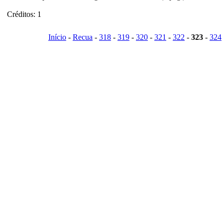
Créditos: 1
Início
-
Recua
-
318
-
319
-
320
-
321
-
322
-
323
-
324